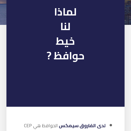
لماذا
لنا
خيط
حوافظ ?
لدى الفاروق سيمكس
الحوافظ هي CEP