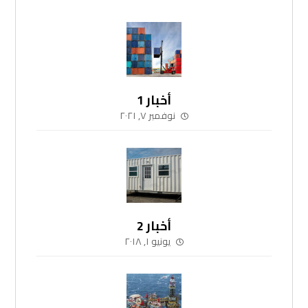
أخبار 1
نوفمبر ٧, ٢٠٢١
أخبار 2
يونيو ١, ٢٠١٨