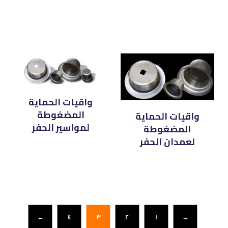
واقيات الحماية
المضغوطة
واقيات الحماية
لمواسير الحفر
المضغوطة
لعمدان الحفر
←
٤
٣
٢
١
→